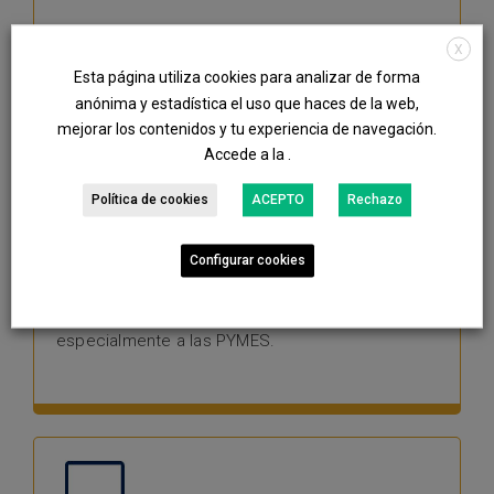
X
Esta página utiliza cookies para analizar de forma
anónima y estadística el uso que haces de la web,
mejorar los contenidos y tu experiencia de navegación.
Accede a la .
Office 365
Política de cookies
ACEPTO
Rechazo
Office 365 es un servicio de suscripción mensual
que ofrece un completo surtido de herramientas
para facilitar el trabajo en línea y mejorar la
Configurar cookies
productividad, acercando las posibilidades que
ofrecen los servicios en la nube a las empresas,
especialmente a las PYMES.