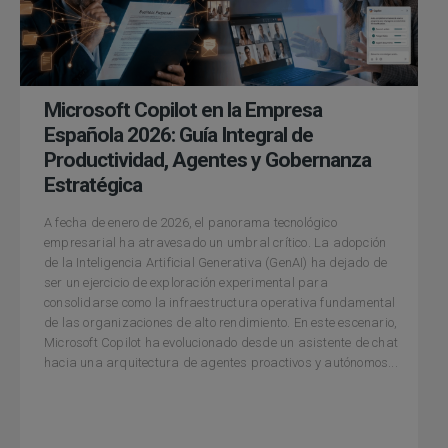
Microsoft Copilot en la Empresa
Española 2026: Guía Integral de
Productividad, Agentes y Gobernanza
Estratégica
A fecha de enero de 2026, el panorama tecnológico
empresarial ha atravesado un umbral crítico. La adopción
de la Inteligencia Artificial Generativa (GenAI) ha dejado de
ser un ejercicio de exploración experimental para
consolidarse como la infraestructura operativa fundamental
de las organizaciones de alto rendimiento. En este escenario,
Microsoft Copilot ha evolucionado desde un asistente de chat
hacia una arquitectura de agentes proactivos y autónomos...