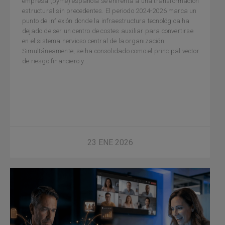
empresa (pyme) española se enfrenta a una transformación
estructural sin precedentes. El periodo 2024-2026 marca un
punto de inflexión donde la infraestructura tecnológica ha
dejado de ser un centro de costes auxiliar para convertirse
en el sistema nervioso central de la organización.
Simultáneamente, se ha consolidado como el principal vector
de riesgo financiero y...
23 ENE 2026