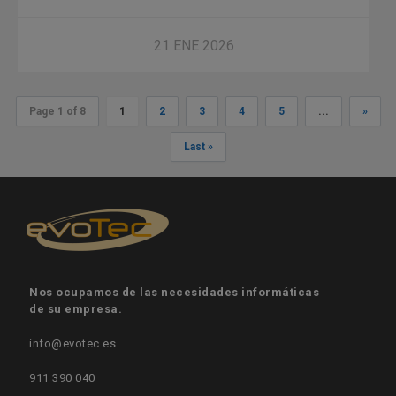
21 ENE 2026
Page 1 of 8
1
2
3
4
5
...
»
Last »
Nos ocupamos de las necesidades informáticas
de su empresa.
info@evotec.es
911 390 040