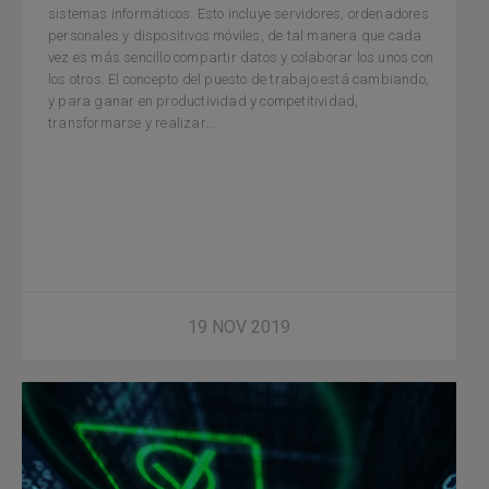
sistemas informáticos. Esto incluye servidores, ordenadores
personales y dispositivos móviles, de tal manera que cada
vez es más sencillo compartir datos y colaborar los unos con
los otros. El concepto del puesto de trabajo está cambiando,
y para ganar en productividad y competitividad,
transformarse y realizar...
19 NOV 2019