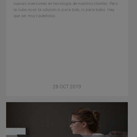
nuevas inversiones en tecnología de nuestros clientes. Pero
la nube no es la solución ni para todo, ni para todos. Hay
que ser muy cautelosos...
28 OCT 2019