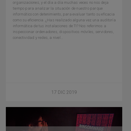
organizaciones, y el día a día muchas veces no nos deja
tiempo para analizar la situación de nuestro parque
informático con detenimiento, para evaluar tanto su eficacia
como su eficiencia. ¿Has realizado alguna vez una auditoría
informática de tus instalaciones de TI? Nos referimos a
inspeccionar ordenadores, dispositivos móviles, servidores,
conectividad y redes, a nivel...
17 DIC 2019