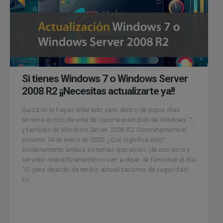
Si tienes Windows 7 o Windows Server
2008 R2 ¡¡Necesitas actualizarte ya!!
Quizá no te hayas enterado, pero dentro de pocos días
termina el ciclo de vida de soporte extendido de Windows 7,
y también de Windows Server 2008 R2. Concretamente el
próximo 14 de enero de 2020. ¿Qué significa esto?
Evidentemente ambos sistemas operativos (de escritorio y
servidor respectivamente) no van a dejar de funcionar el día
15, pero dejarán de recibir actualizaciones de seguridad.
Es...