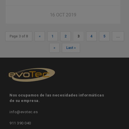
16 OCT 2019
Page 3 of 8
«
1
2
3
4
5
...
»
Last »
Nos ocupamos de las necesidades informáticas
de su empresa.
info@evotec.es
911 390 040