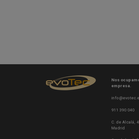
Nos ocupamos
empresa.
info@evotec.
911 390 040
C. de Alcalá, 
Madrid