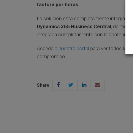
factura por horas
.
La solución está completamente integrada
Dynamics 365 Business Central
, de modo
integrada completamente con la contabilidad
Accede a
nuestro portal
para ver todos los d
compromiso.
Share