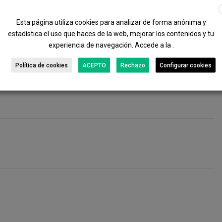
Esta página utiliza cookies para analizar de forma anónima y
 en
Microsoft 365,
y funciona junto con
Microsoft
estadística el uso que haces de la web, mejorar los contenidos y tu
 que toda la información operativa del negocio queda
experiencia de navegación. Accede a la .
 y gestión financiera.
Política de cookies
ACEPTO
Rechazo
Configurar cookies
etalles, videos y solicitar una demostración sin