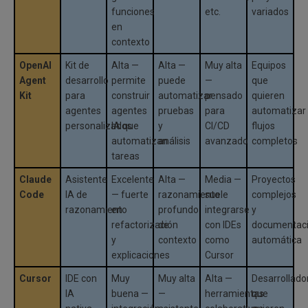
funciones
etc.
variados
en
contexto
OpenAI
Kit de
Alta —
Alta —
Muy alta
Equipos
Agent
desarrollo
permite
puede
—
que
Kit
para
construir
automatizar
pensado
quieren
agentes
agentes
pruebas
para
automatizar
personalizados
IA que
y
CI/CD
flujos
automatizan
análisis
avanzado
completos
tareas
Claude
Asistente
Excelente
Alta —
Media —
Proyectos
Code
IA de
— fuerte
razonamiento
suele
complejos
razonamiento
en
profundo
integrarse
y
refactorización
de
con IDEs
documentac
y
contexto
como
automática
explicaciones
Cursor
Cursor
IDE con
Muy
Muy alta
Alta —
Desarrollado
IA
buena —
—
herramientas
que