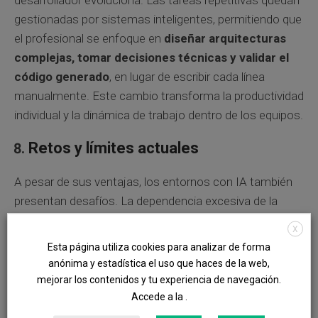
desarrollador evoluciona. Las tareas repetitivas quedan
gestionadas por sistemas inteligentes, permitiendo que
el profesional se enfoque en
diseñar arquitecturas
complejas, tomar decisiones técnicas y validar el
código generado
, en lugar de escribir cada línea
manualmente. Este cambio transforma la productividad
individual y la dinámica de trabajo dentro de los equipos.
Retos y límites actuales
A pesar de sus ventajas, los entornos con IA también
presentan desafíos. La dependencia excesiva de la
automatización puede disminuir la comprensión
X
profunda del código por parte del desarrollador, y cada
Esta página utiliza cookies para analizar de forma
sugerencia generada
debe revisarse
anónima y estadística el uso que haces de la web,
cuidadosamente
para garantizar calidad, seguridad y
mejorar los contenidos y tu experiencia de navegación.
cumplimiento de estándares internos. Además,
Accede a la .
muchas de estas herramientas dependen de servicios