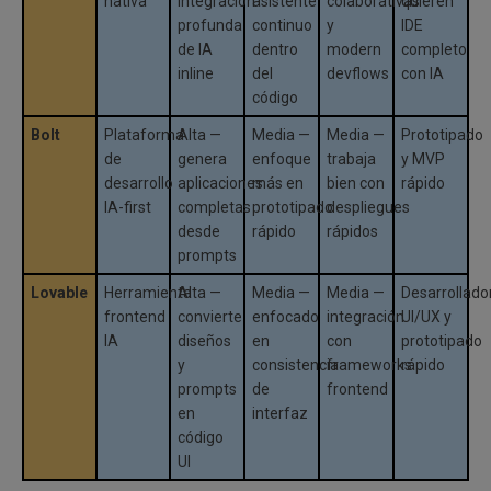
nativa
integración
asistente
colaborativas
quieren
profunda
continuo
y
IDE
de IA
dentro
modern
completo
inline
del
devflows
con IA
código
Bolt
Plataforma
Alta —
Media —
Media —
Prototipado
de
genera
enfoque
trabaja
y MVP
desarrollo
aplicaciones
más en
bien con
rápido
IA-first
completas
prototipado
despliegues
desde
rápido
rápidos
prompts
Lovable
Herramienta
Alta —
Media —
Media —
Desarrollado
frontend
convierte
enfocado
integración
UI/UX y
IA
diseños
en
con
prototipado
y
consistencia
frameworks
rápido
prompts
de
frontend
en
interfaz
código
UI