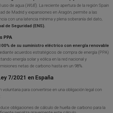
 uso de agua (
WUE
). La reciente apertura de la región Spain
dad de Madrid y expansiones en Aragón, permite a las
ncia con una latencia mínima y plena soberanía del dato,
al de Seguridad (ENS).
s PPA
 100% de su suministro eléctrico con energía renovable
mediante acuerdos estratégicos de compra de energía (PPA)
ndo energía solar y eólica en la red nacional y
emisiones netas de carbono hasta en un 98%.
 Ley 7/2021 en España
n voluntaria para convertirse en una obligación legal con
:
roduce obligaciones de cálculo de huella de carbono para la
iciente penaliza gravemente este cálculo.