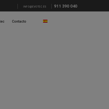
911 390 040
INFO@EVOTEC.ES
tec
Contacto