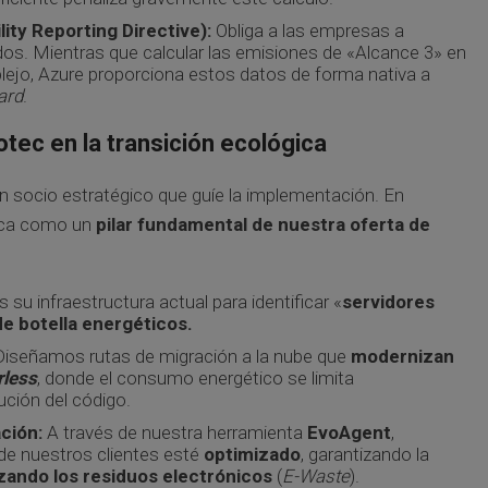
ity Reporting Directive):
Obliga a las empresas a
dos. Mientras que calcular las emisiones de «Alcance 3» en
jo, Azure proporciona estos datos de forma nativa a
ard
.
votec en la transición ecológica
un socio estratégico que guíe la implementación. En
tica como un
pilar fundamental de nuestra oferta de
su infraestructura actual para identificar «
servidores
e botella energéticos.
iseñamos rutas de migración a la nube que
modernizan
rless
, donde el consumo energético se limita
ución del código.
ción:
A través de nuestra herramienta
EvoAgent
,
de nuestros clientes esté
optimizado
, garantizando la
zando los residuos electrónicos
(
E-Waste
).