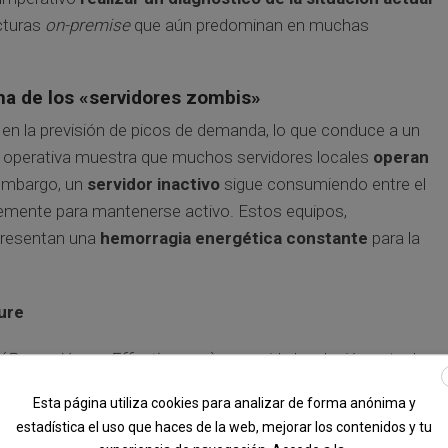
ucturas
on-premise
que aún predominan en muchas
a de los «servidores zombis»
a en la previsión de picos de demanda, lo que conduce a un
 operativa muestra que muchos servidores locales
operan
 embargo, un
servidor inactivo
sigue consumiendo entre el
mente para mantenerse activo. Estos equipos,
epresentan una
hemorragia energética constante
para la
ure
(
Power Usage Effectiveness
), que mide la relación entre la
a utilizada realmente por los equipos IT.
Esta página utiliza cookies para analizar de forma anónima y
estadística el uso que haces de la web, mejorar los contenidos y tu
Microsoft Azure (Spain
Beneficio Directo