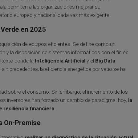
cala permiten a las organizaciones mejorar su
atorio europeo y nacional cada vez más exigente.
a Verde en 2025
dquisición de equipos eficientes. Se define como un
ión y la disposición de sistemas informáticos con el fin de
ntexto donde la
Inteligencia Artificial
y el
Big Data
n precedentes, la eficiencia energética por vatio se ha
ocidad sobre el consumo. Sin embargo, el incremento de los
 los inversores han forzado un cambio de paradigma: hoy,
la
 resiliencia financiera.
ras On-Premise
s imperativo
realizar un diagnóstico de la situación actual