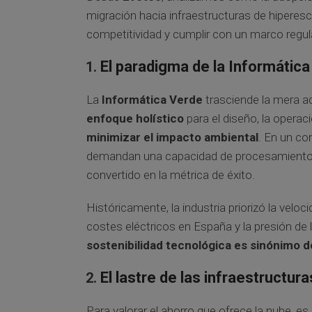
migración hacia infraestructuras de hiperes
competitividad y cumplir con un marco regul
El paradigma de la Informátic
La
Informática Verde
trasciende la mera a
enfoque holístico
para el diseño, la operac
minimizar el impacto ambiental
. En un co
demandan una capacidad de procesamiento si
convertido en la métrica de éxito.
Históricamente, la industria priorizó la vel
costes eléctricos en España y la presión de
sostenibilidad tecnológica es sinónimo de
El lastre de las infraestructu
Para valorar el ahorro que ofrece la nube, e