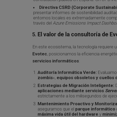
Directiva CSRD (Corporate Sustainabil
presentar informes de sostenibilidad audita
entornos locales es extremadamente comple
través del
Azure Emissions Impact Dashbo
El valor de la consultoría de E
En este ecosistema, la tecnología requiere 
Evotec
, posicionamos la eficiencia energé
servicios informáticos
:
Auditoría Informática Verde:
Evaluamos 
zombis
«,
equipos obsoletos y cuellos d
Estrategias de Migración Inteligente:
D
aplicaciones mediante servicios
Serve
estrictamente a los milisegundos de ejec
Mantenimiento Proactivo y Monitoriza
aseguramos que el
parque informático
máxima vida útil del hardware
y
minimi