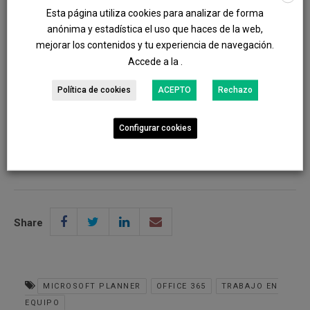
algunas novedades, entre las más interesantes
Esta página utiliza cookies para analizar de forma
destacan el resumen visual de un proyecto o de
anónima y estadística el uso que haces de la web,
mejorar los contenidos y tu experiencia de navegación.
nuestras propias tareas. Podrá ver fácilmente el estado
Accede a la .
actual de un proyecto (número de tareas, estados y
progresos de las mismas), así como la carga y
Política de cookies
ACEPTO
Rechazo
progreso de actividades que lleva cada integrante del
equipo.
Configurar cookies
Share
MICROSOFT PLANNER
OFFICE 365
TRABAJO EN
EQUIPO