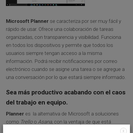
Microsoft Planner
se caracteriza por ser muy fácil y
rápido de usar. Ofrece una colaboración de tareas
organizadas, con transparencia y visibilidad. Funciona
en todos los dispositivos y permite que todos los
usuarios siempre tengan acceso a la misma
información. Podrá recibir notificaciones por correo
electrónico cuando se asigne una tarea o se agregue a
una conversación por lo que estará siempre informado.
Sea más productivo acabando con el caos
del trabajo en equipo.
Planner
es la alternativa de Microsoft a soluciones
como
Trello
o
Asana
, con la ventaja de que está
integrado de forma nativa en Office 365 y aporta
X