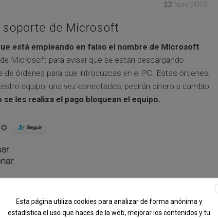
22
Nov 2016
o soporte de Microsoft
que está empleando en falso el nombre de Microsoft
.
de Microsoft para avisar que se están descargando
ie de órdenes para que introduzcas en el PC. Estas órdenes,
vuestro equipo, una vez conectados, pedirán dinero a cambio
o se les realiza el pago bloquean el equipo.
Esta página utiliza cookies para analizar de forma anónima y
estadística el uso que haces de la web, mejorar los contenidos y tu