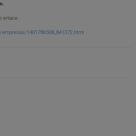
n.
e enlace:
03/empresas/1401786508_841372.html