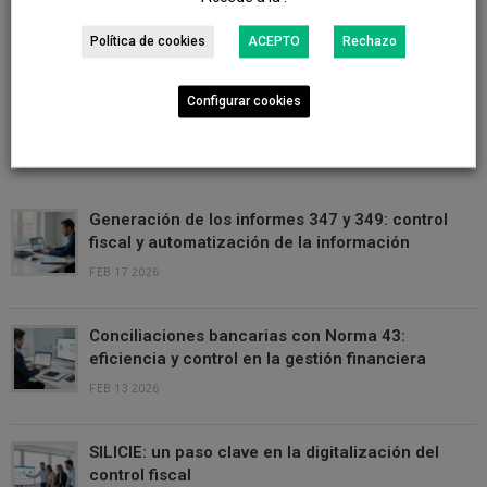
Política de cookies
ACEPTO
Rechazo
Configurar cookies
ÚLTIMAS NOTICIAS
Generación de los informes 347 y 349: control
fiscal y automatización de la información
FEB 17 2026
Conciliaciones bancarias con Norma 43:
eficiencia y control en la gestión financiera
FEB 13 2026
SILICIE: un paso clave en la digitalización del
control fiscal