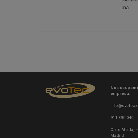
una...
Nos ocupamos
empresa.
info@evotec.
911 390 040
C. de Alcalá, 
Madrid