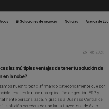
ticos
Soluciones de negocio
Noticias
Acerca de Evo
26
Feb 2020
es las múltiples ventajas de tener tu solución de
n en la nube?
amos nuestro texto afirmando categóricamente que por
posible tener en la nube una aplicación de gestión ERP y
almente personalizada. Y gracias a Business Central de
ft, solución heredera de una larga trayectoria de éxito