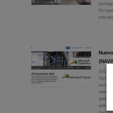
protago
En nues
indicáb
Nuevo
(NAVI
EVOTEC 
Dynami
iremos 
también
gratuit
aplicac
hasta e