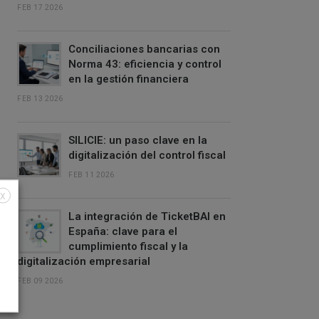
FEB 17 2026
Conciliaciones bancarias con
Norma 43: eficiencia y control
en la gestión financiera
FEB 13 2026
SILICIE: un paso clave en la
digitalización del control fiscal
FEB 11 2026
X
La integración de TicketBAI en
España: clave para el
cumplimiento fiscal y la
digitalización empresarial
FEB 09 2026