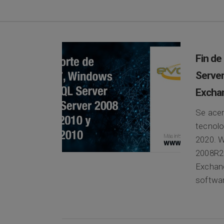
Fin de
Server
Excha
Se acer
tecnolo
2020. W
2008R2:
Exchang
softwar