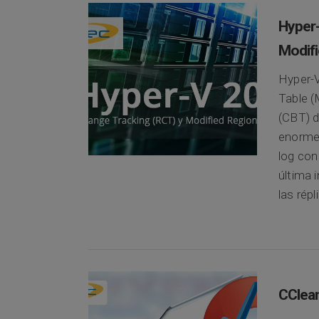
Hyper-
Modifi
Hyper-V
Table (
(CBT) d
enormem
log con
última 
las répl
CClean