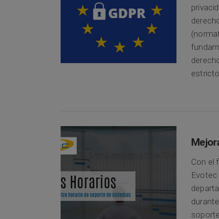
privaci
derecho
(normat
fundame
derecho
estrict
Mejora
Con el 
Evotec 
departa
durante
soporte