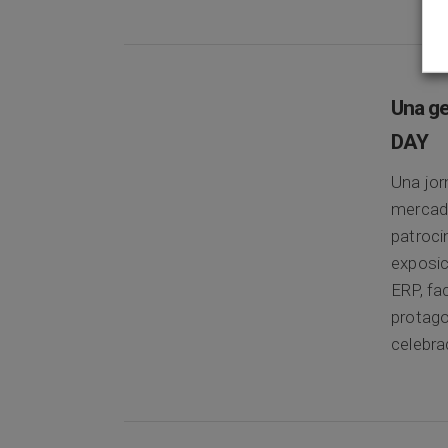
Una ge
DAY
Una jor
mercad
patroci
exposi
ERP, fa
protago
celebra