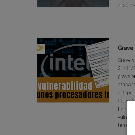
al 30 d
Grave 
Grave v
21/11/2
grave e
atacant
indepen
https:/
Firmwar
vulnera
tener l