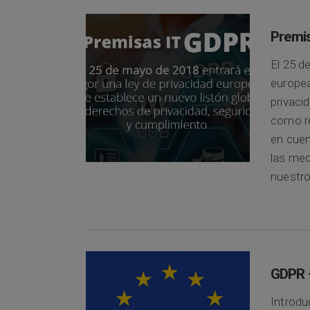
Premi
El 25 d
europea
privaci
como r
en cuen
las med
nuestro
GDPR –
Introdu