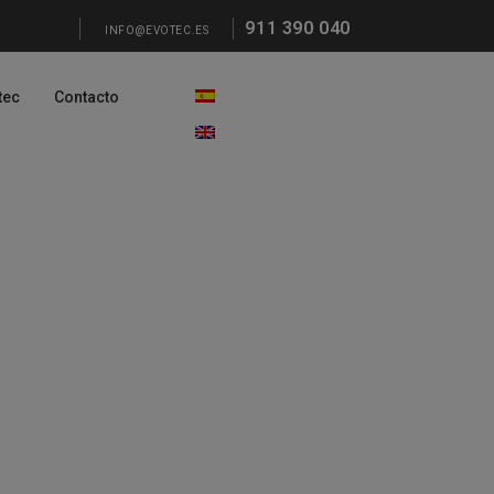
911 390 040
INFO@EVOTEC.ES
tec
Contacto