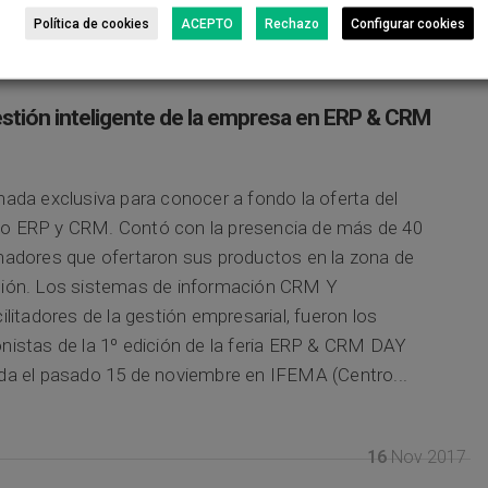
Política de cookies
ACEPTO
Rechazo
Configurar cookies
20
Nov 2017
stión inteligente de la empresa en ERP & CRM
nada exclusiva para conocer a fondo la oferta del
o ERP y CRM. Contó con la presencia de más de 40
nadores que ofertaron sus productos en la zona de
ción. Los sistemas de información CRM Y
cilitadores de la gestión empresarial, fueron los
nistas de la 1º edición de la feria ERP & CRM DAY
da el pasado 15 de noviembre en IFEMA (Centro...
16
Nov 2017