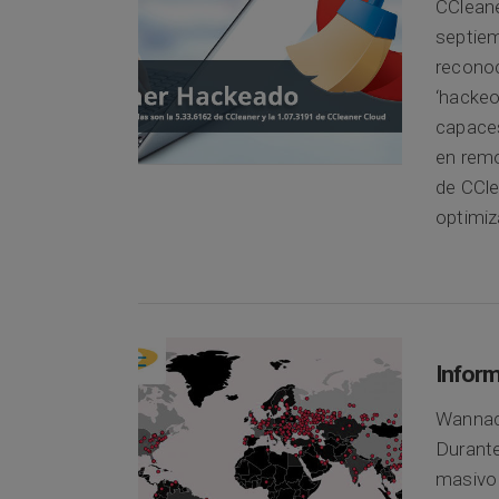
CCleane
septiem
reconoc
‘hackeo
capaces
en remo
de CCle
optimiz
Inform
Wannac
Durante
masivo 